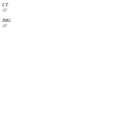
CT
:///
IMG
:///